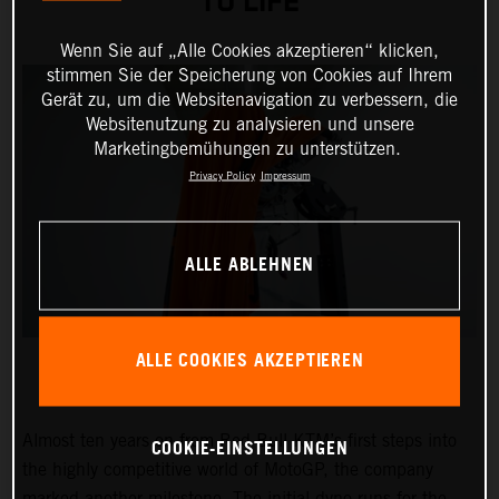
TO LIFE
Wenn Sie auf „Alle Cookies akzeptieren“ klicken,
stimmen Sie der Speicherung von Cookies auf Ihrem
Gerät zu, um die Websitenavigation zu verbessern, die
Websitenutzung zu analysieren und unsere
Marketingbemühungen zu unterstützen.
Privacy Policy
Impressum
ALLE ABLEHNEN
ALLE COOKIES AKZEPTIEREN
Almost ten years on from Red Bull KTM’s first steps into
COOKIE-EINSTELLUNGEN
the highly competitive world of MotoGP, the company
marked another milestone. The initial dyno runs for the