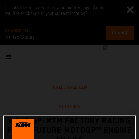
It looks like you are not on your country page. Would
you like to change to your current location?
CHANGE TO
CHANGE
United States
ALLE ANZEIGEN
01.10.2025
REVS UP: KTM FACTORY RACING
FIRES FUTURE MOTOGP™ ENGINE