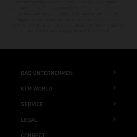
straßentauglichen Serienzustand der Fahrzeuge, im Zeitpunkt der
Werksauslieferung. Die angegebene Preisermäßigung ist ausschließlich
bei teilnehmenden, autorisierten KTM-Händlern verfügbar. Alle
Angaben sind unverbindlich. Druck-, Satz- und Tippfehler sowie
sonstige Irrtümer bleiben vorbehalten. Änderungen der Informationen
sind jederzeit ohne vorherige Ankündigung möglich.
DAS UNTERNEHMEN
KTM WORLD
SERVICE
LEGAL
CONNECT