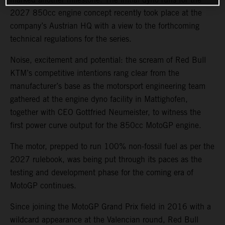
2027 850cc engine concept recently took place at the
company’s Austrian HQ with a view to the forthcoming
technical regulations for the series.
Noise, excitement and potential: the scream of Red Bull
KTM’s competitive intentions rang clear from the
manufacturer’s base as the motorsport engineering team
gathered at the engine dyno facility in Mattighofen,
together with CEO Gottfried Neumeister, to witness the
first power curve output for the 850cc MotoGP engine.
The motor, prepped to run 100% non-fossil fuel as per the
2027 rulebook, was being put through its paces as the
testing and development phase for the coming era of
MotoGP continues.
Since joining the MotoGP Grand Prix field in 2016 with a
wildcard appearance at the Valencian round, Red Bull