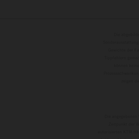
Die abgebild
Sonderausstattung
Gewichte der Fa
Tippfehlern gemac
können keine
Prozessschwankung
zeigen
Die angegebenen V
Zeitpunkt der W
autorisierten KTM-Hän