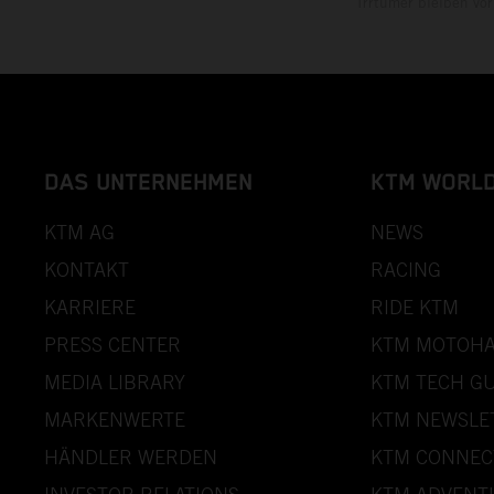
Irrtümer bleiben vo
DAS UNTERNEHMEN
KTM WORL
KTM AG
NEWS
KONTAKT
RACING
KARRIERE
RIDE KTM
PRESS CENTER
KTM MOTOHA
MEDIA LIBRARY
KTM TECH GU
MARKENWERTE
KTM NEWSLE
HÄNDLER WERDEN
KTM CONNEC
INVESTOR RELATIONS
KTM ADVENT