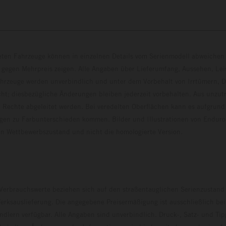
eten Fahrzeuge können in einzelnen Details vom Serienmodell abweichen 
 gegen Mehrpreis zeigen. Alle Angaben über Lieferumfang, Aussehen, Le
hrzeuge werden unverbindlich und unter dem Vorbehalt von Irrtümern, D
ht; diesbezügliche Änderungen bleiben jederzeit vorbehalten. Aus unzu
 Rechte abgeleitet werden. Bei veredelten Oberflächen kann es aufgrund
en zu Farbunterschieden kommen. Bilder und Illustrationen von Endur
 den Wettbewerbszustand und nicht die homologierte V
erbrauchswerte beziehen sich auf den straßentauglichen Serienzustand
erksauslieferung. Die angegebene Preisermäßigung ist ausschließlich be
dlern verfügbar. Alle Angaben sind unverbindlich. Druck-, Satz- und Tip