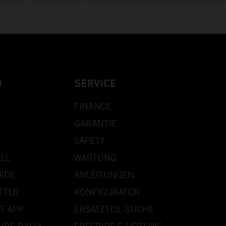
rbehalten. Änderungen der Informationen sind jederzeit ohne vorherige 
D
SERVICE
FINANCE
GARANTIE
SAFETY
LL
WARTUNG
IDE
ANLEITUNGEN
TTER
KONFIGURATOR
T APP
ERSATZTEIL-SUCHE
URE RALLY
FREERIDE E-HOTLINE