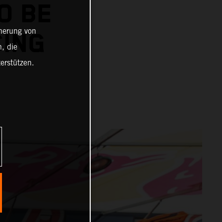
O BE
cherung von
CING
, die
erstützen.