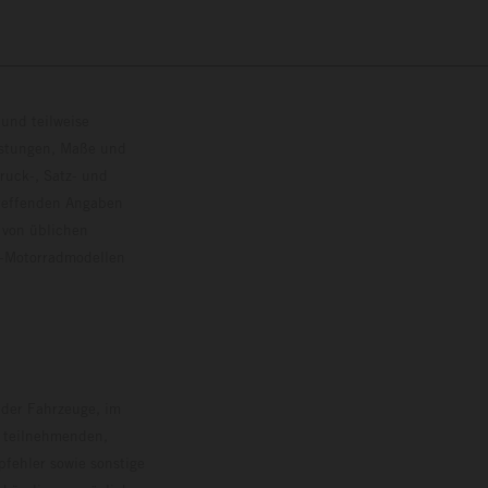
und teilweise
istungen, Maße und
ruck-, Satz- und
treffenden Angaben
 von üblichen
o-Motorradmodellen
ersion.
 der Fahrzeuge, im
i teilnehmenden,
pfehler sowie sonstige