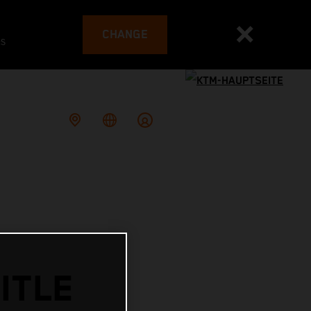
CHANGE
es
ITLE