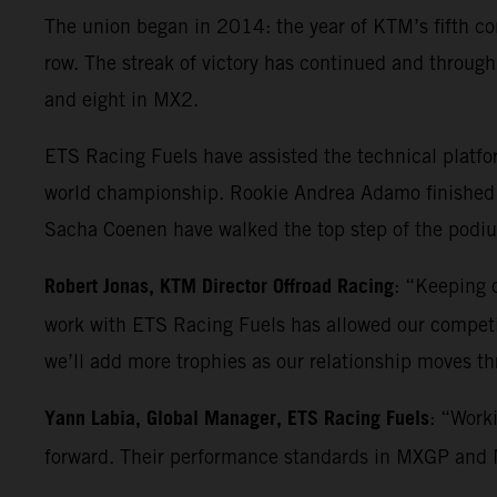
The union began in 2014: the year of KTM’s fifth co
row. The streak of victory has continued and throu
and eight in MX2.
ETS Racing Fuels have assisted the technical platf
world championship. Rookie Andrea Adamo finished 
Sacha Coenen have walked the top step of the podium
Robert Jonas, KTM Director Offroad Racing
: “Keeping o
work with ETS Racing Fuels has allowed our competiti
we’ll add more trophies as our relationship moves t
Yann Labia, Global Manager, ETS Racing Fuels
: “Work
forward. Their performance standards in MXGP and MX