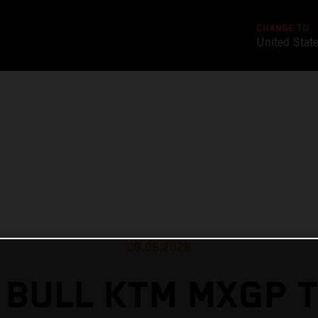
CHANGE TO
United Stat
09.06.2026
 BULL KTM MXGP T