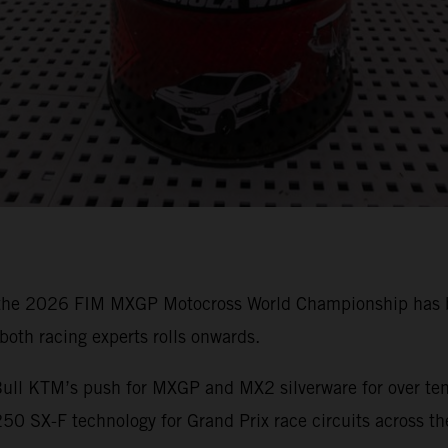
 the 2026 FIM MXGP Motocross World Championship has bee
oth racing experts rolls onwards.
ull KTM’s push for MXGP and MX2 silverware for over ten 
0 SX-F technology for Grand Prix race circuits across th