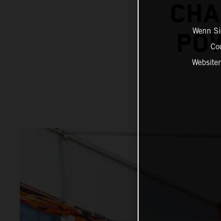
CHA
Wenn Sie
POW
Co
Website