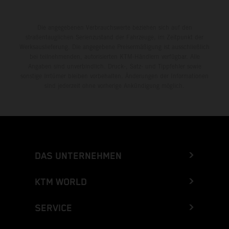
Die angegebenen Verbrauchswerte beziehen sich auf den
straßentauglichen Serienzustand der Fahrzeuge, im Zeitpunkt der
Werksauslieferung. Die angegebene Preisermäßigung ist ausschließlich
bei teilnehmenden, autorisierten KTM-Händlern verfügbar. Alle
Angaben sind unverbindlich. Druck-, Satz- und Tippfehler sowie
sonstige Irrtümer bleiben vorbehalten. Änderungen der Informationen
sind jederzeit ohne vorherige Ankündigung möglich.
DAS UNTERNEHMEN
KTM WORLD
SERVICE