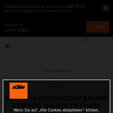
It looks like you are not on your country page. Would
you like to change to your current location?
CHANGE TO
CHANGE
United States
ALLE ANZEIGEN
15.10.2025
RED BULL KTM FACTORY RACING
EXTENDS THANKS TO CHASE
Wenn Sie auf „Alle Cookies akzeptieren“ klicken,