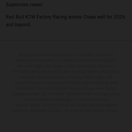
Supercross career.
Red Bull KTM Factory Racing wishes Chase well for 2026
and beyond.
Die abgebildeten Fahrzeuge können in einzelnen Details vom
Serienmodell abweichen und teilweise Sonderausstattung gegen
Mehrpreis zeigen. Alle Angaben über Lieferumfang, Aussehen,
Leistungen, Maße und Gewichte der Fahrzeuge werden unverbindlich
und unter dem Vorbehalt von Irrtümern, Druck-, Satz- und
Tippfehlern gemacht; diesbezügliche Änderungen bleiben jederzeit
vorbehalten. Aus unzutreffenden Angaben können keine Rechte
abgeleitet werden. Bei veredelten Oberflächen kann es aufgrund von
üblichen Prozessschwankungen zu Farbunterschieden
kommen. Bilder und Illustrationen von Enduro-Motorradmodellen
zeigen den Wettbewerbszustand und nicht die homologierte Version.