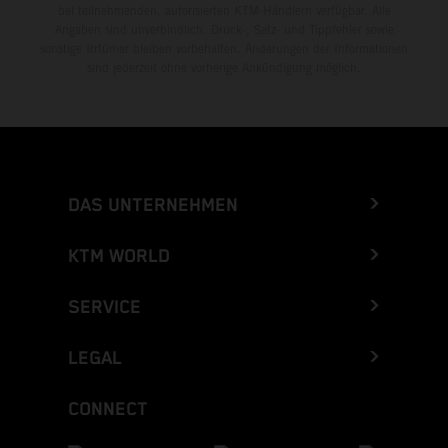
bei teilnehmenden, autorisierten KTM-Händlern verfügbar. Alle
Angaben sind unverbindlich. Druck-, Satz- und Tippfehler sowie
sonstige Irrtümer bleiben vorbehalten. Änderungen der Informationen
sind jederzeit ohne vorherige Ankündigung möglich.
DAS UNTERNEHMEN
KTM WORLD
SERVICE
LEGAL
CONNECT