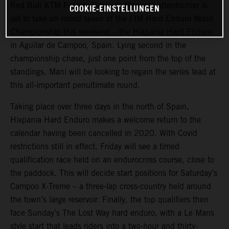
Red Bull KTM Factory Racing’s Manuel Lettenbichler is
COOKIE-EINSTELLUNGEN
set to take on round seven of the FIM Hard Enduro World
Championship this weekend – the Hixpania Hard Enduro
in Aguilar de Campoo, Spain. Lying second in the
championship chase, just one point from the top of the
standings, Mani will be looking to regain the series lead at
this all-important penultimate round.
Taking place over three days in the north of Spain,
Hixpania Hard Enduro makes a welcome return to the
calendar having been cancelled in 2020. With Covid
restrictions still in effect, Friday will see a timed
qualification race held on an endurocross course, close to
the paddock. This will decide start positions for Saturday’s
Campoo X-Treme – a three-lap cross-country held around
the town’s large reservoir. Finally, the top qualifiers then
face Sunday’s The Lost Way hard enduro, with a Le Mans
style start that leads riders into a two-hour and thirty-