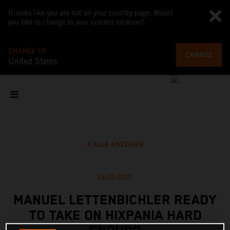
It looks like you are not on your country page. Would
you like to change to your current location?
CHANGE TO
CHANGE
United States
ALLE ANZEIGEN
29.09.2021
MANUEL LETTENBICHLER READY
TO TAKE ON HIXPANIA HARD