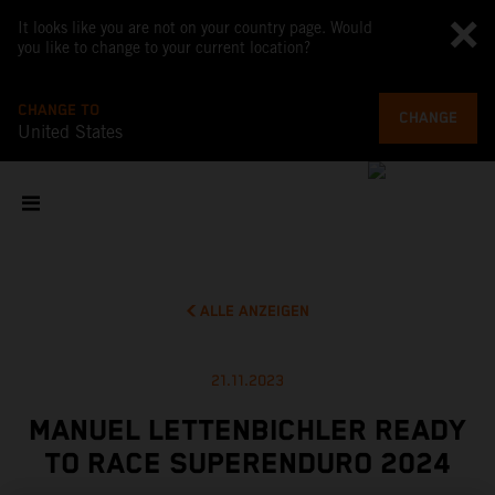
It looks like you are not on your country page. Would
you like to change to your current location?
CHANGE TO
CHANGE
United States
ALLE ANZEIGEN
21.11.2023
MANUEL LETTENBICHLER READY
TO RACE SUPERENDURO 2024