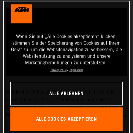
Wenn Sie auf „Alle Cookies akzeptieren“ klicken,
stimmen Sie der Speicherung von Cookies auf Ihrem
Gerät zu, um die Websitenavigation zu verbessern, die
Websitenutzung zu analysieren und unsere
Marketingbemühungen zu unterstützen.
Privacy Policy
Impressum
ALLE ABLEHNEN
Red Bull KTM Factory Racing’s
Manuel Lettenbichler
is
ready to take on the 2024 FIM SuperEnduro World
Championship! The recently crowned 2023 Hard Enduro
World Champion will soon swap the outdoors for indoors as
ALLE COOKIES AKZEPTIEREN
he prepares for the first event of the seven-round series,
held in France on November 25.