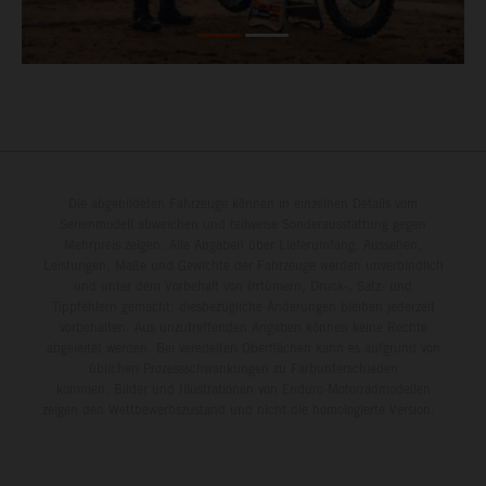
Die abgebildeten Fahrzeuge können in einzelnen Details vom
Serienmodell abweichen und teilweise Sonderausstattung gegen
Mehrpreis zeigen. Alle Angaben über Lieferumfang, Aussehen,
Leistungen, Maße und Gewichte der Fahrzeuge werden unverbindlich
und unter dem Vorbehalt von Irrtümern, Druck-, Satz- und
Tippfehlern gemacht; diesbezügliche Änderungen bleiben jederzeit
vorbehalten. Aus unzutreffenden Angaben können keine Rechte
abgeleitet werden. Bei veredelten Oberflächen kann es aufgrund von
üblichen Prozessschwankungen zu Farbunterschieden
kommen. Bilder und Illustrationen von Enduro-Motorradmodellen
zeigen den Wettbewerbszustand und nicht die homologierte Version.