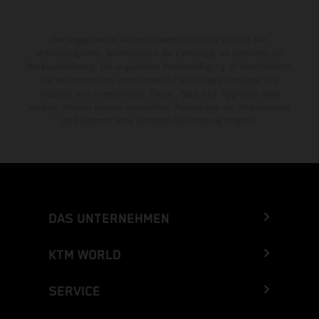
Die angegebenen Verbrauchswerte beziehen sich auf den
straßentauglichen Serienzustand der Fahrzeuge, im Zeitpunkt der
Werksauslieferung. Die angegebene Preisermäßigung ist ausschließlich
bei teilnehmenden, autorisierten KTM-Händlern verfügbar. Alle
Angaben sind unverbindlich. Druck-, Satz- und Tippfehler sowie
sonstige Irrtümer bleiben vorbehalten. Änderungen der Informationen
sind jederzeit ohne vorherige Ankündigung möglich.
DAS UNTERNEHMEN
KTM WORLD
SERVICE