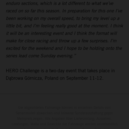
enduro sections, which is a lot different to what we’ve
raced on so far this season. In preparation for this one I’ve
been working on my overall speed, to bring my level up a
little bit, and I’m feeling really good at the moment. I think
it will be an interesting event and I think the format will
make for close racing and throw up a few surprises. I’m
excited for the weekend and I hope to be holding onto the
series lead come Sunday evening.”
HERO Challenge is a two-day event that takes place in
Dąbrowa Górnicza, Poland on September 11-12.
Die abgebildeten Fahrzeuge können in einzelnen Details vom
Serienmodell abweichen und teilweise Sonderausstattung gegen
Mehrpreis zeigen. Alle Angaben über Lieferumfang, Aussehen,
Leistungen, Maße und Gewichte der Fahrzeuge werden unverbindlich