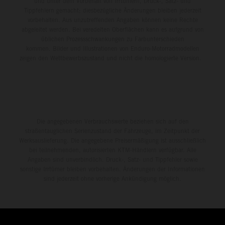
und unter dem Vorbehalt von Irrtümern, Druck-, Satz- und
Tippfehlern gemacht; diesbezügliche Änderungen bleiben jederzeit
vorbehalten. Aus unzutreffenden Angaben können keine Rechte
abgeleitet werden. Bei veredelten Oberflächen kann es aufgrund von
üblichen Prozessschwankungen zu Farbunterschieden
kommen. Bilder und Illustrationen von Enduro-Motorradmodellen
zeigen den Wettbewerbszustand und nicht die homologierte Version.
Die angegebenen Verbrauchswerte beziehen sich auf den
straßentauglichen Serienzustand der Fahrzeuge, im Zeitpunkt der
Werksauslieferung. Die angegebene Preisermäßigung ist ausschließlich
bei teilnehmenden, autorisierten KTM-Händlern verfügbar. Alle
Angaben sind unverbindlich. Druck-, Satz- und Tippfehler sowie
sonstige Irrtümer bleiben vorbehalten. Änderungen der Informationen
sind jederzeit ohne vorherige Ankündigung möglich.