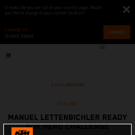
It looks like you are not on your country page. Would
you like to change to your current location?
CHANGE TO
CHANGE
United States
ALLE ANZEIGEN
10.09.2021
MANUEL LETTENBICHLER READY
FOR HERO CHALLENGE