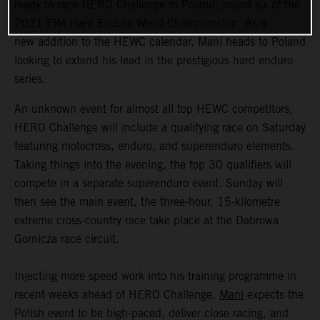
ready to race HERO Challenge in Poland, round six of the
2021 FIM Hard Enduro World Championship. As a
new addition to the HEWC calendar, Mani heads to Poland
looking to extend his lead in the prestigious hard enduro
series.
An unknown event for almost all top HEWC competitors,
HERO Challenge will include a qualifying race on Saturday
featuring motocross, enduro, and superenduro elements.
Taking things into the evening, the top 30 qualifiers will
compete in a separate superenduro event. Sunday will
then see the main event, the three-hour, 15-kilometre
extreme cross-country race take place at the Dabrowa
Gornicza race circuit.
Injecting more speed work into his training programme in
recent weeks ahead of HERO Challenge,
Mani
expects the
Polish event to be high-paced, deliver close racing, and