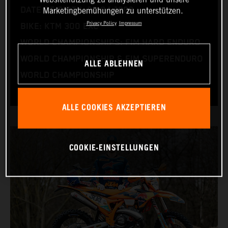
DATE OF BIRTH: 30.04.1998
Marketingbemühungen zu unterstützen.
Privacy Policy
Impressum
BIKE: KTM 300 EXC
WORLD CHAMPIONSHIPS: FIM HARD ENDURO
WORLD CHAMPIONSHIP & FIM SUPERENDURO
ALLE ABLEHNEN
WORLD CHAMPIONSHIP
ALLE COOKIES AKZEPTIEREN
COOKIE-EINSTELLUNGEN