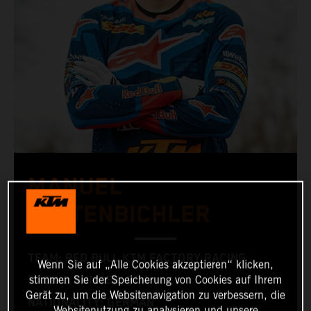
MANUEL
LETTENBICHLER
TEAM: RED BULL KTM FACTORY RACING
Wenn Sie auf „Alle Cookies akzeptieren“ klicken,
stimmen Sie der Speicherung von Cookies auf Ihrem
RACING NUMBER: 304
Gerät zu, um die Websitenavigation zu verbessern, die
NATIONALITY: GERMAN
Websitenutzung zu analysieren und unsere