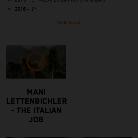
2019
– 1
WESS Enduro World Champion
2016
st
– 1
MEHR LESEN
MANI
LETTENBICHLER
- THE ITALIAN
JOB