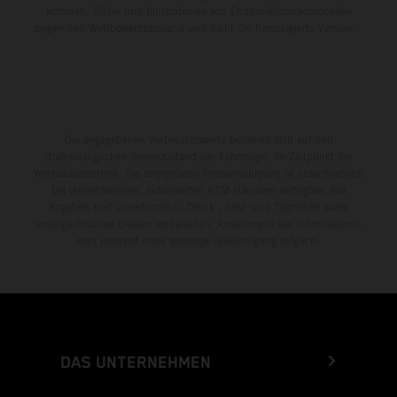
kommen. Bilder und Illustrationen von Enduro-Motorradmodellen
zeigen den Wettbewerbszustand und nicht die homologierte Version.
Die angegebenen Verbrauchswerte beziehen sich auf den
straßentauglichen Serienzustand der Fahrzeuge, im Zeitpunkt der
Werksauslieferung. Die angegebene Preisermäßigung ist ausschließlich
bei teilnehmenden, autorisierten KTM-Händlern verfügbar. Alle
Angaben sind unverbindlich. Druck-, Satz- und Tippfehler sowie
sonstige Irrtümer bleiben vorbehalten. Änderungen der Informationen
sind jederzeit ohne vorherige Ankündigung möglich.
DAS UNTERNEHMEN