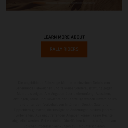
LEARN MORE ABOUT
RALLY RIDERS
Die abgebildeten Fahrzeuge können in einzelnen Details vom
Serienmodell abweichen und teilweise Sonderausstattung gegen
Mehrpreis zeigen. Alle Angaben über Lieferumfang, Aussehen,
Leistungen, Maße und Gewichte der Fahrzeuge werden unverbindlich
und unter dem Vorbehalt von Irrtümern, Druck-, Satz- und
Tippfehlern gemacht; diesbezügliche Änderungen bleiben jederzeit
vorbehalten. Aus unzutreffenden Angaben können keine Rechte
abgeleitet werden. Bei veredelten Oberflächen kann es aufgrund von
üblichen Prozessschwankungen zu Farbunterschieden