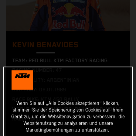
KEVIN BENAVIDES
TEAM: RED BULL KTM FACTORY RACING
RACING NUMBER: 47
NATIONALITY: ARGENTINIAN
BIRTHDAY: 09.01.1989
RACE BIKE: KTM 450 RALLY
Wenn Sie auf „Alle Cookies akzeptieren“ klicken,
WORLD CHAMPIONSHIPS: DAKAR AND WORLD
stimmen Sie der Speicherung von Cookies auf Ihrem
Gerät zu, um die Websitenavigation zu verbessern, die
RALLY-RAID
Websitenutzung zu analysieren und unsere
Marketingbemühungen zu unterstützen.