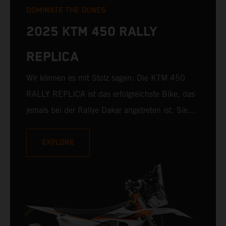
DOMINATE THE DUNES
2025 KTM 450 RALLY
REPLICA
Wir können es mit Stolz sagen: Die KTM 450
RALLY REPLICA ist das erfolgreichste Bike, das
jemals bei der Rallye Dakar angetreten ist. Sie
hat nicht nur in den Händen erfahrener Profis
das oberste Treppchen erklommen, sondern auch
EXPLORE
beeindruckende Siege mit Privatfahrern
hingelegt. Mit 10 von 19 Dakar-Siegen für KTM
und 235 Etappensiegen ist die KTM 450 RALLY
REPLICA 2025 das Serienmotorrad, das einem
Factory-Rennbike am nächsten kommt.