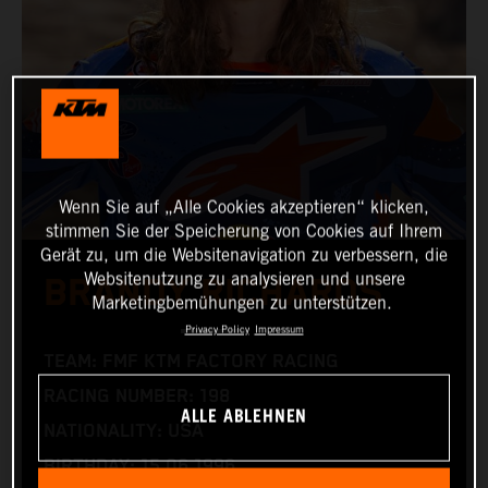
Wenn Sie auf „Alle Cookies akzeptieren“ klicken,
stimmen Sie der Speicherung von Cookies auf Ihrem
Gerät zu, um die Websitenavigation zu verbessern, die
Websitenutzung zu analysieren und unsere
BRANDY RICHARDS
Marketingbemühungen zu unterstützen.
Privacy Policy
Impressum
TEAM: FMF KTM FACTORY RACING
RACING NUMBER: 198
ALLE ABLEHNEN
NATIONALITY: USA
BIRTHDAY: 15.06.1996