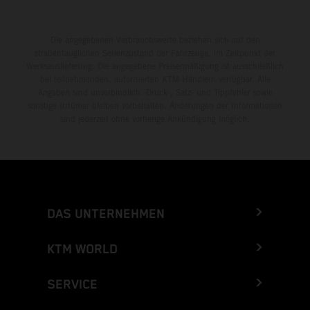
Die angegebenen Verbrauchswerte beziehen sich auf den
straßentauglichen Serienzustand der Fahrzeuge, im Zeitpunkt der
Werksauslieferung. Die angegebene Preisermäßigung ist ausschließlich
bei teilnehmenden, autorisierten KTM-Händlern verfügbar. Alle
Angaben sind unverbindlich. Druck-, Satz- und Tippfehler sowie
sonstige Irrtümer bleiben vorbehalten. Änderungen der Informationen
sind jederzeit ohne vorherige Ankündigung möglich.
DAS UNTERNEHMEN
KTM WORLD
SERVICE