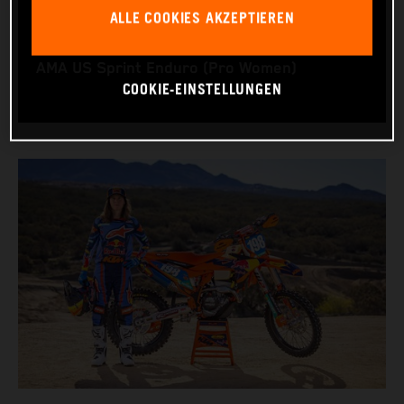
RACING BIKE: KTM 350 XC-F
ALLE COOKIES AKZEPTIEREN
WORLD CHAMPIONSHIPS: GNCC (WXC) and
AMA US Sprint Enduro (Pro Women)
COOKIE-EINSTELLUNGEN