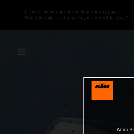
It looks like you are not on your country page.
Would you like to change to your current location?
Wenn Sie