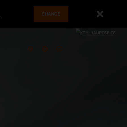
CHANGE
es