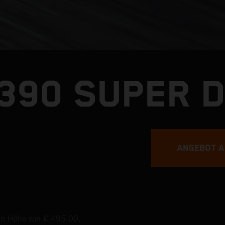
1390 SUPER 
ANGEBOT 
 in Höhe von € 495,00.