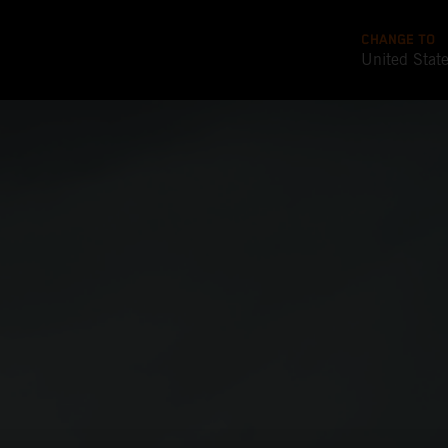
CHANGE TO
United Stat