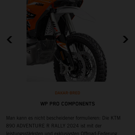
DAKAR-BRED
WP PRO COMPONENTS
Man kann es nicht bescheidener formulieren: Die KTM
890 ADVENTURE R RALLY 2024 ist mit der
A
leistungsstärksten und exklusivsten Offroad-Federung
B