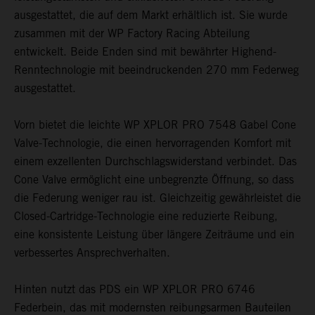
ausgestattet, die auf dem Markt erhältlich ist. Sie wurde
k
zusammen mit der WP Factory Racing Abteilung
ü
entwickelt. Beide Enden sind mit bewährter Highend-
2
Renntechnologie mit beeindruckenden 270 mm Federweg
d
ausgestattet.
m
k
Vorn bietet die leichte WP XPLOR PRO 7548 Gabel Cone
B
Valve-Technologie, die einen hervorragenden Komfort mit
z
einem exzellenten Durchschlagswiderstand verbindet. Das
8
Cone Valve ermöglicht eine unbegrenzte Öffnung, so dass
S
die Federung weniger rau ist. Gleichzeitig gewährleistet die
F
Closed-Cartridge-Technologie eine reduzierte Reibung,
eine konsistente Leistung über längere Zeiträume und ein
verbessertes Ansprechverhalten.
Hinten nutzt das PDS ein WP XPLOR PRO 6746
Federbein, das mit modernsten reibungsarmen Bauteilen