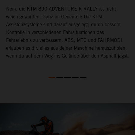
Nein, die KTM 890 ADVENTURE R RALLY ist nicht
D
t
weich geworden. Ganz im Gegenteil: Die KTM-
m
Assistenzsysteme sind darauf ausgelegt, durch bessere
S
rt
Kontrolle in verschiedenen Fahrsituationen das
H
Fahrerlebnis zu verbessern. ABS, MTC und FAHRMODI
A
erlauben es dir, alles aus deiner Maschine herauszuholen,
b
wenn du auf dem Weg ins Gelände über den Asphalt jagst.
M
e
r
ng
u