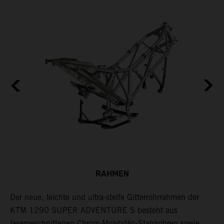
RAHMEN
Der neue, leichte und ultra-steife Gitterrohrrahmen der
H
er
KTM 1290 SUPER ADVENTURE S besteht aus
v
lasergeschnittenen Chrom-Molybdän-Stahlrohren sowie
k