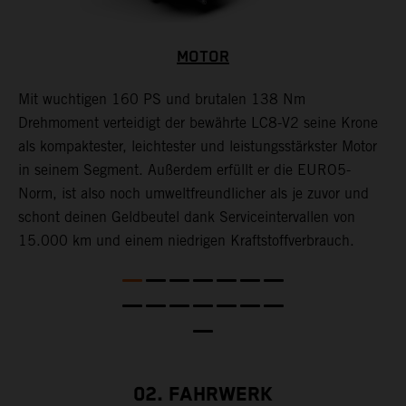
MOTOR
Mit wuchtigen 160 PS und brutalen 138 Nm
E
Drehmoment verteidigt der bewährte LC8-V2 seine Krone
l
als kompaktester, leichtester und leistungsstärkster Motor
f
nt
in seinem Segment. Außerdem erfüllt er die EURO5-
K
Norm, ist also noch umweltfreundlicher als je zuvor und
W
schont deinen Geldbeutel dank Serviceintervallen von
S
15.000 km und einem niedrigen Kraftstoffverbrauch.
m
n
02. FAHRWERK