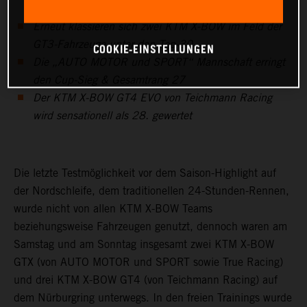
Erneut klassieren sich zwei KTM X-BOW im Feld der
GT3-Fahrzeuge unter den Top-30
COOKIE-EINSTELLUNGEN
Die „AUTO MOTOR und SPORT“ Mannschaft erringt
den Cup-Sieg & Gesamtrang 27
Der KTM X-BOW GT4 EVO von Teichmann Racing
wird sensationell als 28. gewertet
Die letzte Testmöglichkeit vor dem Saison-Highlight auf
der Nordschleife, dem traditionellen 24-Stunden-Rennen,
wurde nicht von allen KTM X-BOW Teams
beziehungsweise Fahrzeugen genutzt, dennoch waren am
Samstag und am Sonntag insgesamt zwei KTM X-BOW
GTX (von AUTO MOTOR und SPORT sowie True Racing)
und drei KTM X-BOW GT4 (von Teichmann Racing) auf
dem Nürburgring unterwegs. In den freien Trainings wurde