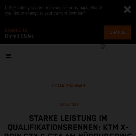
It looks like you are not on your country page. Would
you like to change to your current location?
CHANGE TO
CHANGE
United States
ALLE ANZEIGEN
10.05.2021
STARKE LEISTUNG IM
QUALIFIKATIONSRENNEN: KTM X-