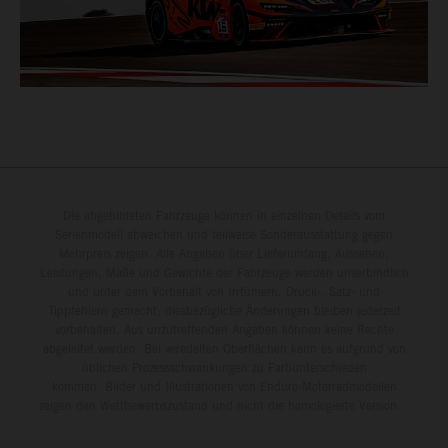
Die abgebildeten Fahrzeuge können in einzelnen Details vom
Serienmodell abweichen und teilweise Sonderausstattung gegen
Mehrpreis zeigen. Alle Angaben über Lieferumfang, Aussehen,
Leistungen, Maße und Gewichte der Fahrzeuge werden unverbindlich
und unter dem Vorbehalt von Irrtümern, Druck-, Satz- und
Tippfehlern gemacht; diesbezügliche Änderungen bleiben jederzeit
vorbehalten. Aus unzutreffenden Angaben können keine Rechte
abgeleitet werden. Bei veredelten Oberflächen kann es aufgrund von
üblichen Prozessschwankungen zu Farbunterschieden
kommen. Bilder und Illustrationen von Enduro-Motorradmodellen
zeigen den Wettbewerbszustand und nicht die homologierte Version.