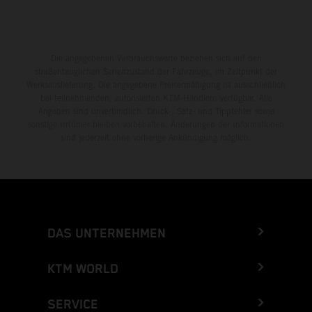
Die angegebenen Verbrauchswerte beziehen sich auf den
straßentauglichen Serienzustand der Fahrzeuge, im Zeitpunkt der
Werksauslieferung. Die angegebene Preisermäßigung ist ausschließlich
bei teilnehmenden, autorisierten KTM-Händlern verfügbar. Alle
Angaben sind unverbindlich. Druck-, Satz- und Tippfehler sowie
sonstige Irrtümer bleiben vorbehalten. Änderungen der Informationen
sind jederzeit ohne vorherige Ankündigung möglich.
DAS UNTERNEHMEN
KTM WORLD
SERVICE