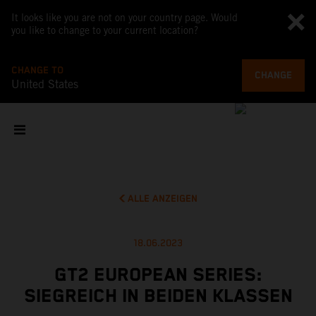
It looks like you are not on your country page. Would
you like to change to your current location?
CHANGE TO
CHANGE
United States
ALLE ANZEIGEN
18.06.2023
GT2 EUROPEAN SERIES:
SIEGREICH IN BEIDEN KLASSEN