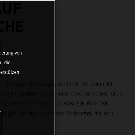
AUF
CHE
G
cherung von
, die
erstützen.
1
. Ein Supersportwagen, der mehr mit einem Jet
 auf vier Rädern besitzt keine herkömmlichen Türen,
tritt, dem sich Besitzer des KTM X-BOW GT-XR
ist gleichzeitig elementarer Bestandteil des wohl