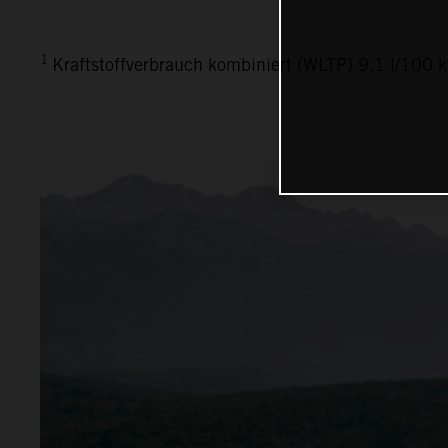
1
Kraftstoffverbrauch kombiniert (WLTP) 9,1 l/100