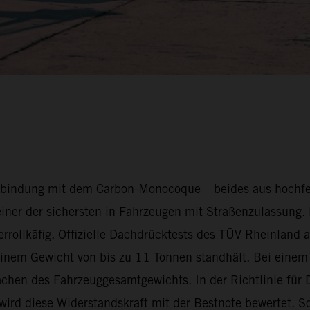
erbindung mit dem Carbon-Monocoque – beides aus hochfes
ner der sichersten in Fahrzeugen mit Straßenzulassung.
rollkäfig. Offizielle Dachdrücktests des TÜV Rheinland 
inem Gewicht von bis zu 11 Tonnen standhält. Bei eine
fachen des Fahrzeuggesamtgewichts. In der Richtlinie fü
ird diese Widerstandskraft mit der Bestnote bewertet. So