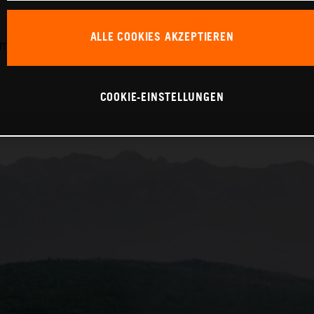
ALLE COOKIES AKZEPTIEREN
 km, CO₂-Emissionen kombiniert (WLTP) 214 g/km, Schad
COOKIE-EINSTELLUNGEN