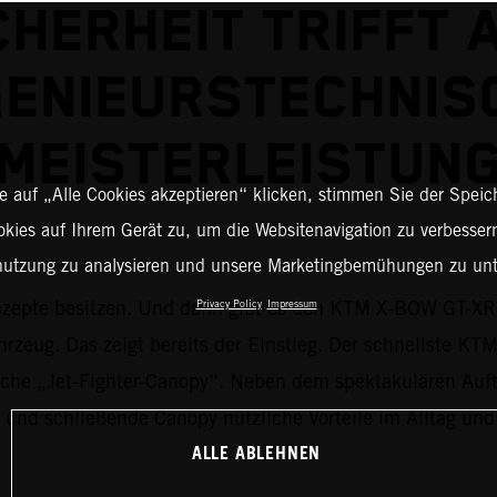
CHERHEIT TRIFFT 
GENIEURSTECHNIS
MEISTERLEISTUN
 auf „Alle Cookies akzeptieren“ klicken, stimmen Sie der Spei
okies auf Ihrem Gerät zu, um die Websitenavigation zu verbessern
nutzung zu analysieren und unsere Marketingbemühungen zu unt
konzepte besitzen. Und dann gibt es den KTM X-BOW GT-XR
Privacy Policy
Impressum
zeug. Das zeigt bereits der Einstieg. Der schnellste KTM
ische „Jet-Fighter-Canopy“. Neben dem spektakulären Auf
 und schließende Canopy nützliche Vorteile im Alltag und 
ALLE ABLEHNEN