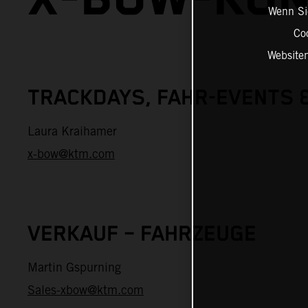
Wenn Sie
Co
Website
TRACKDAYS, FAHR-EVENTS 
Laura Kraihamer
x-bow@ktm.com
VERKAUF – FAHRZEUGE
Martin Gspurning
Sales-xbow@ktm.com