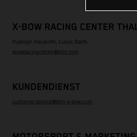
X-BOW RACING CENTER THA
Rudolph Neuwirth, Lukas Barth
xbowracingcenter@ktm.com
KUNDENDIENST
customer.service@ktm-x-bow.com