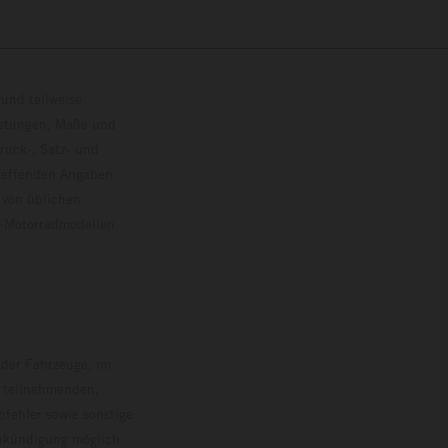
und teilweise
istungen, Maße und
ruck-, Satz- und
treffenden Angaben
 von üblichen
o-Motorradmodellen
ersion.
 der Fahrzeuge, im
i teilnehmenden,
pfehler sowie sonstige
Ankündigung möglich.