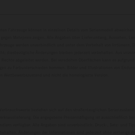
eten Fahrzeuge können in einzelnen Details vom Serienmodell abweichen 
 gegen Mehrpreis zeigen. Alle Angaben über Lieferumfang, Aussehen, Le
hrzeuge werden unverbindlich und unter dem Vorbehalt von Irrtümern, D
ht; diesbezügliche Änderungen bleiben jederzeit vorbehalten. Aus unzu
 Rechte abgeleitet werden. Bei veredelten Oberflächen kann es aufgrund
en zu Farbunterschieden kommen. Bilder und Illustrationen von Endur
 den Wettbewerbszustand und nicht die homologierte V
erbrauchswerte beziehen sich auf den straßentauglichen Serienzustand
erksauslieferung. Die angegebene Preisermäßigung ist ausschließlich be
dlern verfügbar. Alle Angaben sind unverbindlich. Druck-, Satz- und Tip
rbehalten. Änderungen der Informationen sind jederzeit ohne vorherige 