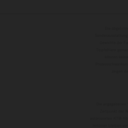
Die abgebild
Sonderausstattung
Gewichte der Fa
Tippfehlern gemac
können keine
Prozessschwankung
zeigen
Die angegebenen V
Zeitpunkt der W
autorisierten KTM-Hän
Irrtümer bleiben vo