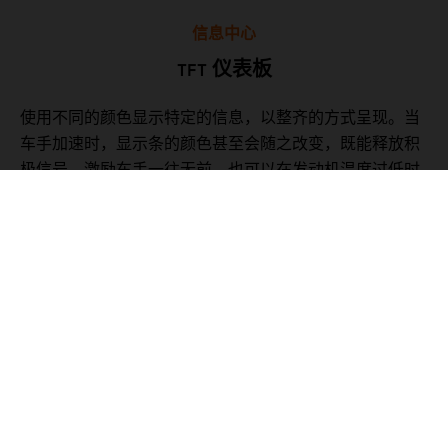
信息中心
TFT 仪表板
使用不同的颜色显示特定的信息，以整齐的方式呈现。当
。
车手加速时，显示条的颜色甚至会随之改变，既能释放积
行
极信号，激励车手一往无前，也可以在发动机温度过低时
从
向车手发出警告。显示屏还可以根据环境光线自动调整亮
赛
度，在选择“赛道”模式时转换为竞速风格。
05. 软件和电子元件