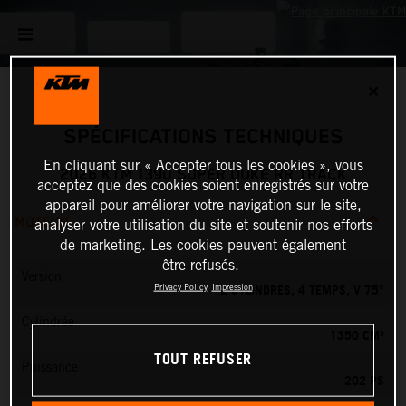
✕
SPÉCIFICATIONS TECHNIQUES
En cliquant sur « Accepter tous les cookies », vous
2026 KTM 1390 SUPER DUKE RR TRACK
acceptez que des cookies soient enregistrés sur votre
appareil pour améliorer votre navigation sur le site,
MOTEUR
analyser votre utilisation du site et soutenir nos efforts
de marketing. Les cookies peuvent également
être refusés.
Version
2 CYLINDRES, 4 TEMPS, V 75°
Privacy Policy
Impression
Cylindrée
1350 CM³
TOUT REFUSER
Puissance
202 PS