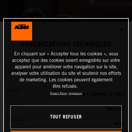
✕
SPÉCIFICATIONS TECHNIQUES
En cliquant sur « Accepter tous les cookies », vous
2025 KTM 390 DUKE
acceptez que des cookies soient enregistrés sur votre
appareil pour améliorer votre navigation sur le site,
MOTEUR
analyser votre utilisation du site et soutenir nos efforts
de marketing. Les cookies peuvent également
être refusés.
Version
MOTEUR 1 CYLINDRE, 4 TEMPS
Privacy Policy
Impression
Cylindrée
398.7 CM³
TOUT REFUSER
Puissance
45 PS