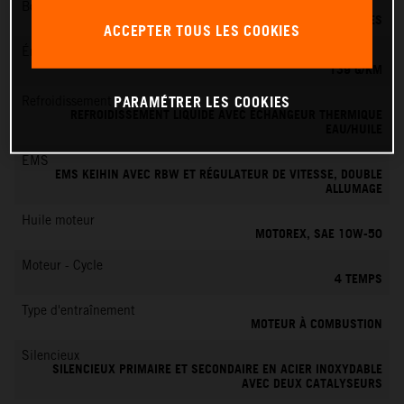
Boîte de vitesses
6 VITESSES
ACCEPTER TOUS LES COOKIES
Émissions de CO
2
139 G/KM
PARAMÉTRER LES COOKIES
Refroidissement
REFROIDISSEMENT LIQUIDE AVEC ÉCHANGEUR THERMIQUE
EAU/HUILE
EMS
EMS KEIHIN AVEC RBW ET RÉGULATEUR DE VITESSE, DOUBLE
ALLUMAGE
Huile moteur
MOTOREX, SAE 10W-50
Moteur - Cycle
4 TEMPS
Type d'entraînement
MOTEUR À COMBUSTION
Silencieux
SILENCIEUX PRIMAIRE ET SECONDAIRE EN ACIER INOXYDABLE
AVEC DEUX CATALYSEURS