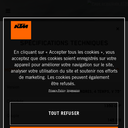
✕
SPÉCIFICATIONS TECHNIQUES
En cliquant sur « Accepter tous les cookies », vous
2024 KTM 1390 SUPER DUKE R EVO
acceptez que des cookies soient enregistrés sur votre
appareil pour améliorer votre navigation sur le site,
MOTEUR
analyser votre utilisation du site et soutenir nos efforts
de marketing. Les cookies peuvent également
être refusés.
Version
2 CYLINDRES, 4 TEMPS, V 75°
Privacy Policy
Impression
Cylindrée
1350 CM³
TOUT REFUSER
Couple
145 NM