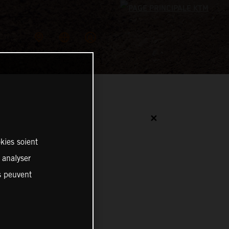
✕
kies soient
, analyser
es peuvent