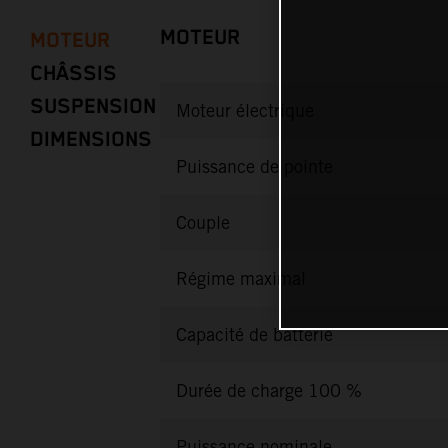
MOTEUR
MOTEUR
CHÂSSIS
SUSPENSION
Moteur électrique
DIMENSIONS
Puissance de pointe
Couple
Régime maximal
Capacité de batterie
Durée de charge 100 %
Puissance nominale