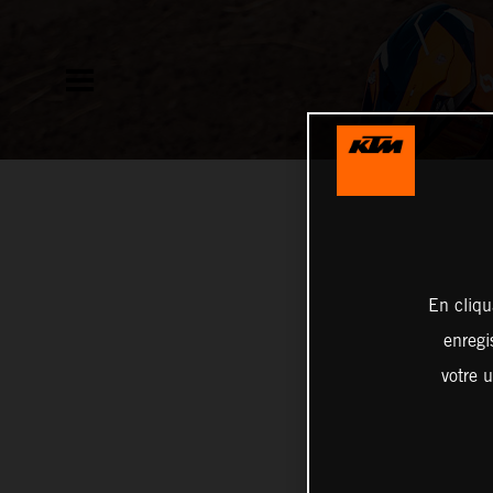
En cliqu
enregi
votre u