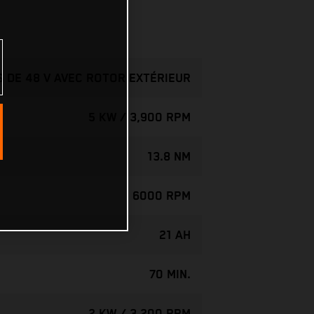
 DE 48 V AVEC ROTOR EXTÉRIEUR
5 KW / 3,900 RPM
13.8 NM
6000 RPM
21 AH
70 MIN.