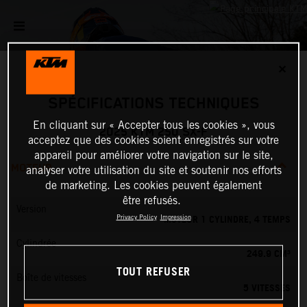
✕
SPÉCIFICATIONS TECHNIQUES
En cliquant sur « Accepter tous les cookies », vous
2025 KTM 250 SX-F
acceptez que des cookies soient enregistrés sur votre
appareil pour améliorer votre navigation sur le site,
MOTEUR
analyser votre utilisation du site et soutenir nos efforts
de marketing. Les cookies peuvent également
être refusés.
Version
MOTEUR 1 CYLINDRE, 4 TEMPS
Privacy Policy
Impression
Cylindrée
249.9 CM³
TOUT REFUSER
Boîte de vitesses
5 VITESSES