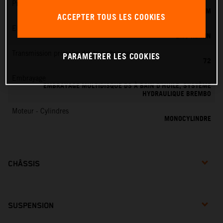
Préparation du mélange
KEIHIN EFI, CORPS DE PAPILLON 44 MM
ACCEPTER TOUS LES COOKIES
EMS
EMS KEIHIN
Transmission primaire dents embrayage
PARAMÉTRER LES COOKIES
72
Embrayage
EMBRAYAGE MULTIDISQUE DS À BAIN D’HUILE, SYSTÈME
HYDRAULIQUE BREMBO
Moteur - Cylindres
MONOCYLINDRE
CHÂSSIS
SUSPENSION