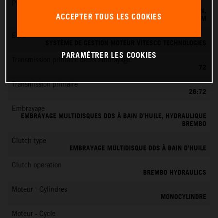
Préparation du mélange
SYSTÈME D'INJECTION ÉLECTRONIQUE DE CARBURANT KEIHIN,
ACCEPTER TOUS LES COOKIES
BOÎTIER PAPILLON 39 MM
EMS
SYSTÈME DE GESTION MOTEUR VITESCO TECHNOLOGIES
PARAMÉTRER LES COOKIES
Transmission primaire dents embrayage
72
Transmission primaire
26:72
Embrayage
EMBRAYAGE MULTIDISQUES DDS À BAIN D’HUILE, HYDRAULIQUE
BREMBO
Clutch type
EMBRAYAGE MULTIDISQUE DDS À BAIN D’HUILE
Clutch operation
BREMBO HYDRAULICS
Moteur - Cylindres
MONOCYLINDRE
Moteur - Cycle