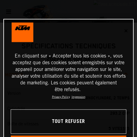
✕
SPÉCIFICATIONS TECHNIQUES
En cliquant sur « Accepter tous les cookies », vous
2027 KTM 300 SX
acceptez que des cookies soient enregistrés sur votre
appareil pour améliorer votre navigation sur le site,
MOTEUR
analyser votre utilisation du site et soutenir nos efforts
de marketing. Les cookies peuvent également
être refusés.
Version
MOTEUR MONOCYLINDRE, 2 TEMPS
Privacy Policy
Impression
Cylindrée
293.2 CM³
TOUT REFUSER
Boîte de vitesses
5 VITESSES