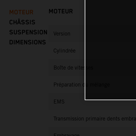
MOTEUR
MOTEUR
CHÂSSIS
SUSPENSION
Version
DIMENSIONS
Cylindrée
Boîte de vitesses
Préparation du mélange
EMS
Transmission primaire dents embr
Embrayage