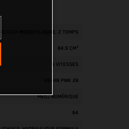
MOTEUR MONOCYLINDRE, 2 TEMPS
84.9 CM³
6 VITESSES
KEIHIN PWK 28
MEDJ NUMÉRIQUE
64