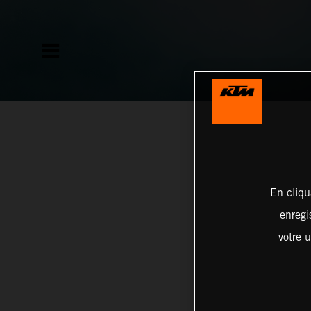
En cliqu
enregi
votre u