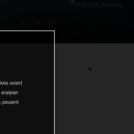
✕
kies soient
, analyser
es peuvent