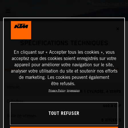
✕
SPÉCIFICATIONS TECHNIQUES
En cliquant sur « Accepter tous les cookies », vous
2024 KTM 450 EXC-F SIX DAYS
acceptez que des cookies soient enregistrés sur votre
appareil pour améliorer votre navigation sur le site,
MOTEUR
analyser votre utilisation du site et soutenir nos efforts
de marketing. Les cookies peuvent également
être refusés.
Version
MOTEUR 1 CYLINDRE, 4 TEMPS
Privacy Policy
Impression
Cylindrée
449.9 CM³
TOUT REFUSER
Boîte de vitesses
6 VITESSES