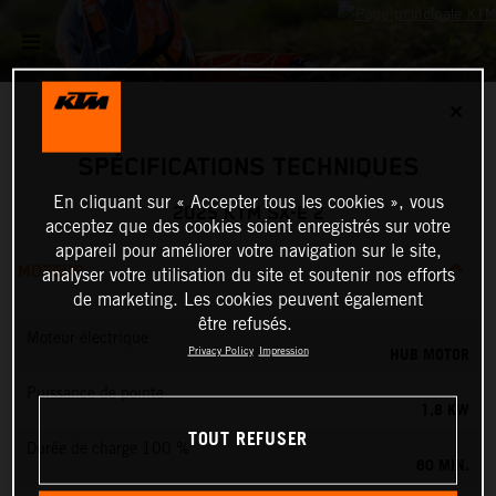
✕
SPÉCIFICATIONS TECHNIQUES
En cliquant sur « Accepter tous les cookies », vous
2025 KTM SX-E 2
acceptez que des cookies soient enregistrés sur votre
appareil pour améliorer votre navigation sur le site,
MOTEUR
analyser votre utilisation du site et soutenir nos efforts
de marketing. Les cookies peuvent également
être refusés.
Moteur électrique
HUB MOTOR
Privacy Policy
Impression
Puissance de pointe
1,8 KW
TOUT REFUSER
Durée de charge 100 %
60 MIN.