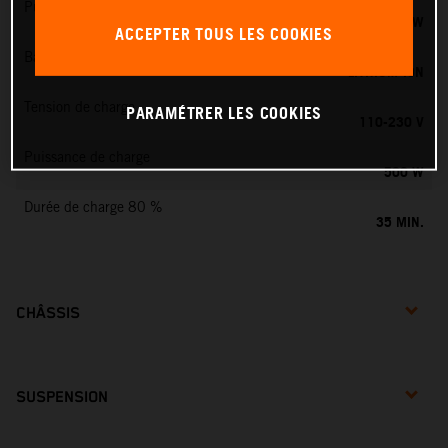
Puissance nominale
0,75 KW
ACCEPTER TOUS LES COOKIES
Batterie de traction
LITHIUM-ION
Tension de charge
PARAMÉTRER LES COOKIES
110-230 V
Puissance de charge
500 W
Durée de charge 80 %
35 MIN.
CHÂSSIS
SUSPENSION