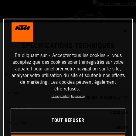
✕
SPÉCIFICATIONS TECHNIQUES
En cliquant sur « Accepter tous les cookies », vous
2026 BRABUS 1400 R SIGNATURE EDITION
acceptez que des cookies soient enregistrés sur votre
appareil pour améliorer votre navigation sur le site,
MOTEUR
analyser votre utilisation du site et soutenir nos efforts
de marketing. Les cookies peuvent également
être refusés.
Version
2 CYLINDRES, 4 TEMPS, V 75°
Privacy Policy
Impression
Cylindrée
1350 CM³
TOUT REFUSER
Puissance
190 PS