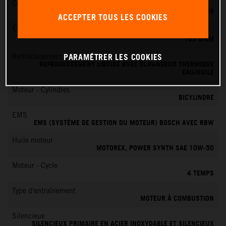
Couple
100 NM
ACCEPTER TOUS LES COOKIES
Émissions de CO
2
103 G/KM
PARAMÉTRER LES COOKIES
Refroidissement
REFROIDISSEMENT LIQUIDE AVEC ÉCHANGEUR THERMIQUE
EAU/HUILE
Moteur - Cylindres
BICYLINDRE
EMS
EMS (SYSTÈME DE GESTION DU MOTEUR) BOSCH AVEC RBW
Huile moteur
MOTOREX, POWER SYNTH SAE 10W-50
Moteur - Cycle
4 TEMPS
Type d'entraînement
MOTEUR À COMBUSTION
Silencieux
SILENCIEUX PRIMAIRE EN ACIER INOXYDABLE ET SILENCIEUX