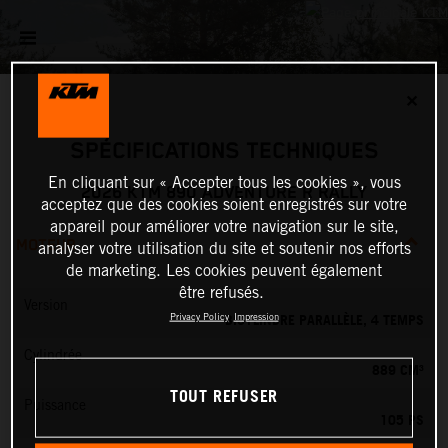
✕
SPÉCIFICATIONS TECHNIQUES
En cliquant sur « Accepter tous les cookies », vous
2026 KTM 890 ADVENTURE R RALLY
acceptez que des cookies soient enregistrés sur votre
appareil pour améliorer votre navigation sur le site,
MOTEUR
analyser votre utilisation du site et soutenir nos efforts
de marketing. Les cookies peuvent également
être refusés.
Version
BICYLINDRE PARALLÈLE, 4 TEMPS
Privacy Policy
Impression
Cylindrée
889 CM³
TOUT REFUSER
Puissance
105 PS