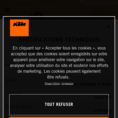
✕
SPÉCIFICATIONS TECHNIQUES
En cliquant sur « Accepter tous les cookies », vous
2025 KTM 450 RALLY REPLICA
acceptez que des cookies soient enregistrés sur votre
appareil pour améliorer votre navigation sur le site,
MOTEUR
analyser votre utilisation du site et soutenir nos efforts
de marketing. Les cookies peuvent également
être refusés.
Version
MOTEUR 1 CYLINDRE, 4 TEMPS
Privacy Policy
Impression
Cylindrée
449.3 CM³
TOUT REFUSER
Boîte de vitesses
6 VITESSES