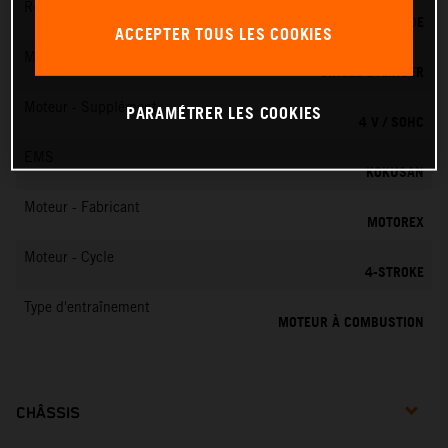
Refroidissement
REFROIDISSEMENT LIQUIDE
ACCEPTER TOUS LES COOKIES
Moteur - Cylindres
SINGLE CYLINDER
Moteur - Supplément
PARAMÉTRER LES COOKIES
4 V / SOHC
EMS
KOKUSAN
Moteur - Fabricant
MOTOREX
Moteur - Cycle
4-STROKE
Type d'entraînement
MOTEUR À COMBUSTION
CHÂSSIS