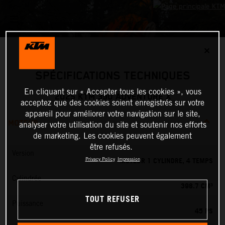
✕
SPÉCIFICATIONS TECHNIQUES
En cliquant sur « Accepter tous les cookies », vous
2025 KTM 390 ADVENTURE X
acceptez que des cookies soient enregistrés sur votre
appareil pour améliorer votre navigation sur le site,
MOTEUR
analyser votre utilisation du site et soutenir nos efforts
de marketing. Les cookies peuvent également
être refusés.
Version
MOTEUR 1 CYLINDRE, 4 TEMPS
Privacy Policy
Impression
Cylindrée
398.7 CM³
TOUT REFUSER
Puissance
45 PS