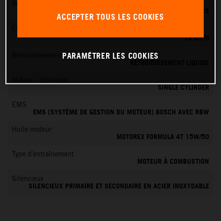
Boîte de vitesses
6 VITESSES
ACCEPTER TOUS LES COOKIES
Émissions de CO
2
78 G/KM
PARAMÉTRER LES COOKIES
Refroidissement
REFROIDISSEMENT LIQUIDE
Moteur - Cylindres
SINGLE CYLINDER
EMS
EMS (SYSTÈME DE GESTION DU MOTEUR) BOSCH AVEC RBW
Huile moteur
MOTOREX FORMULA 4T 15W/50
Type d'entraînement
MOTEUR À COMBUSTION
Silencieux
SILENCIEUX PRIMAIRE ET SECONDAIRE EN ACIER INOXYDABLE