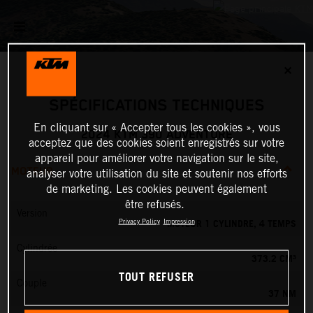
✕
SPÉCIFICATIONS TECHNIQUES
En cliquant sur « Accepter tous les cookies », vous
2024 KTM 390 ADVENTURE
acceptez que des cookies soient enregistrés sur votre
appareil pour améliorer votre navigation sur le site,
MOTEUR
analyser votre utilisation du site et soutenir nos efforts
de marketing. Les cookies peuvent également
être refusés.
Version
MOTEUR 1 CYLINDRE, 4 TEMPS
Privacy Policy
Impression
Cylindrée
373.2 CM³
TOUT REFUSER
Couple
37 NM