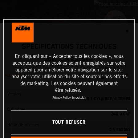
✕
SPÉCIFICATIONS TECHNIQUES
En cliquant sur « Accepter tous les cookies », vous
2027 KTM 250 SX-F
acceptez que des cookies soient enregistrés sur votre
appareil pour améliorer votre navigation sur le site,
MOTEUR
analyser votre utilisation du site et soutenir nos efforts
de marketing. Les cookies peuvent également
être refusés.
Version
MOTEUR 1 CYLINDRE, 4 TEMPS
Privacy Policy
Impression
Cylindrée
249.9 CM³
TOUT REFUSER
Boîte de vitesses
5 VITESSES