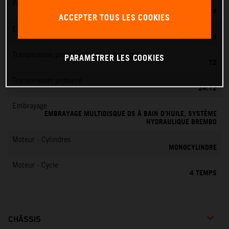
Préparation du mélange
KEIHIN EFI, CORPS DE PAPILLON 44 MM
ACCEPTER TOUS LES COOKIES
EMS
EMS KEIHIN
Transmission primaire dents embrayage
PARAMÉTRER LES COOKIES
72
Transmission primaire
24:72
Embrayage
EMBRAYAGE MULTIDISQUE DS À BAIN D’HUILE, SYSTÈME
HYDRAULIQUE BREMBO
Moteur - Cylindres
MONOCYLINDRE
Moteur - Cycle
4 TEMPS
CHÂSSIS