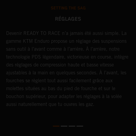
SETTING THE SAG
RÉGLAGES
Devenir READY TO RACE n’a jamais été aussi simple. La
L
r
gamme KTM Enduro propose un réglage des suspensions
d
sans outil à l’avant comme à l’arrière. À l’arrière, notre
p
technologie PDS légendaire, victorieuse en course, intègre
t
des réglages de compression haute et basse vitesse
b
ajustables à la main en quelques secondes. À l’avant, les
l
fourches se règlent tout aussi facilement grâce aux
a
molettes situées au bas du pied de fourche et sur le
s
bouchon supérieur, pour adapter les réglages à la volée
p
aussi naturellement que tu ouvres les gaz.
s
d