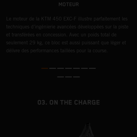
MOTEUR
F,
Le moteur de la KTM 450 EXC-F illustre parfaitement les
U
techniques d’ingénierie avancées développées sur la piste
t
et transférées en concession. Avec un poids total de
c
t
seulement 29 kg, ce bloc est aussi puissant que léger et
p
délivre des performances taillées pour la course.
p
e
03. ON THE CHARGE