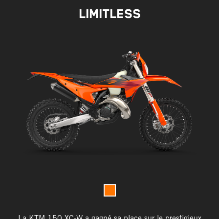
LIMITLESS
La KTM 150 XC-W a gagné sa place sur le prestigieux