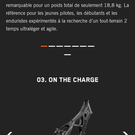
remarquable pour un poids total de seulement 18,8 kg. La
c
référence pour les jeunes pilotes, les débutants et les
p
enduristes expérimentés à la recherche d’un tout-terrain 2
m
temps ultraléger et agile.
u
m
c
l
d
a
à
03. ON THE CHARGE
f