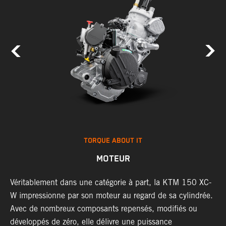
TORQUE ABOUT IT
MOTEUR
Véritablement dans une catégorie à part, la KTM 150 XC-
L
r
W impressionne par son moteur au regard de sa cylindrée.
l
u
Avec de nombreux composants repensés, modifiés ou
A
ou
développés de zéro, elle délivre une puissance
c