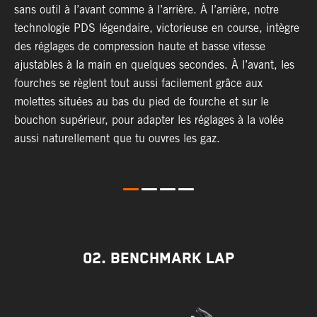
sans outil à l’avant comme à l’arrière. À l’arrière, notre
p
technologie PDS légendaire, victorieuse en course, intègre
t
des réglages de compression haute et basse vitesse
b
ajustables à la main en quelques secondes. À l’avant, les
l
fourches se règlent tout aussi facilement grâce aux
a
molettes situées au bas du pied de fourche et sur le
s
bouchon supérieur, pour adapter les réglages à la volée
p
aussi naturellement que tu ouvres les gaz.
s
d
02. BENCHMARK LAP