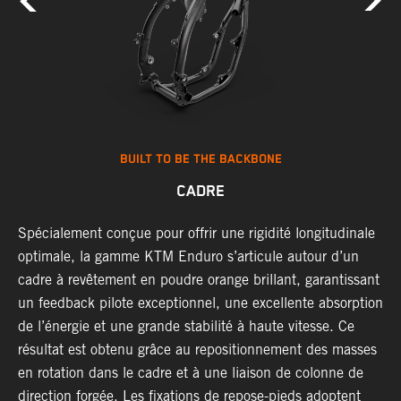
BUILT TO BE THE BACKBONE
CADRE
T
Spécialement conçue pour offrir une rigidité longitudinale
U
optimale, la gamme KTM Enduro s’articule autour d’un
c
cadre à revêtement en poudre orange brillant, garantissant
a
un feedback pilote exceptionnel, une excellente absorption
s
de l’énergie et une grande stabilité à haute vitesse. Ce
d
résultat est obtenu grâce au repositionnement des masses
f
en rotation dans le cadre et à une liaison de colonne de
p
direction forgée. Les fixations de repose-pieds adoptent
i