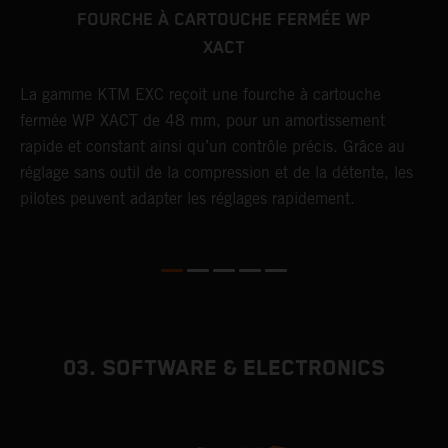
FOURCHE À CARTOUCHE FERMÉE WP
XACT
L
a
La gamme KTM EXC reçoit une fourche à cartouche
l
fermée WP XACT de 48 mm, pour un amortissement
s
rapide et constant ainsi qu’un contrôle précis. Grâce au
p
réglage sans outil de la compression et de la détente, les
ur
pilotes peuvent adapter les réglages rapidement.
03. SOFTWARE & ELECTRONICS