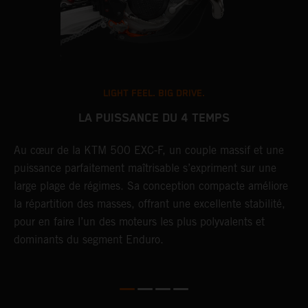
LIGHT FEEL. BIG DRIVE.
LA PUISSANCE DU 4 TEMPS
L
Au cœur de la KTM 500 EXC-F, un couple massif et une
,
e
puissance parfaitement maîtrisable s’expriment sur une
e
large plage de régimes. Sa conception compacte améliore
l
la répartition des masses, offrant une excellente stabilité,
c
pour en faire l’un des moteurs les plus polyvalents et
r
dominants du segment Enduro.
é
f
s