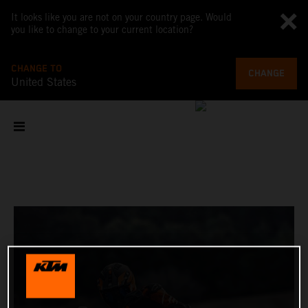
It looks like you are not on your country page. Would
you like to change to your current location?
CHANGE TO
CHANGE
United States