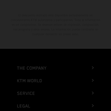
El descuento indicado está disponible exclusivamente en
concesionarios KTM autorizados y participantes. Toda la información
es sin compromiso. Se reservan errores de impresión, composición,
mecanografía y otros errores. La información puede cambiarse en
cualquier momento sin previo aviso.
THE COMPANY
KTM WORLD
SERVICE
LEGAL