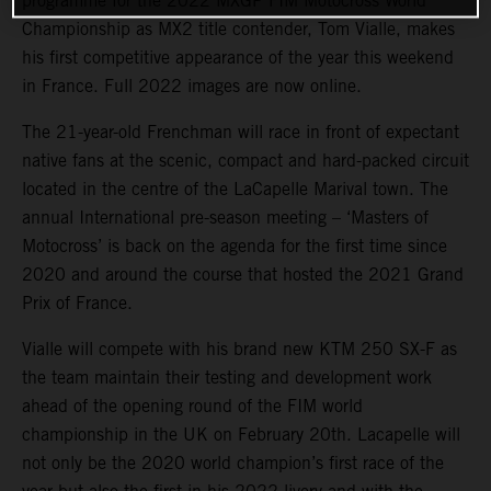
programme for the 2022 MXGP FIM Motocross World
Championship as MX2 title contender, Tom Vialle, makes
his first competitive appearance of the year this weekend
in France. Full 2022 images are now online.
The 21-year-old Frenchman will race in front of expectant
native fans at the scenic, compact and hard-packed circuit
located in the centre of the LaCapelle Marival town. The
annual International pre-season meeting – ‘Masters of
Motocross’ is back on the agenda for the first time since
2020 and around the course that hosted the 2021 Grand
Prix of France.
Vialle will compete with his brand new KTM 250 SX-F as
the team maintain their testing and development work
ahead of the opening round of the FIM world
championship in the UK on February 20th. Lacapelle will
not only be the 2020 world champion’s first race of the