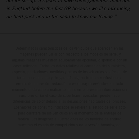
are for set-up. It’s good to have some gatedrops there and
in England before the first GP because we like mix racing
on hard-pack and in the sand to know our feeling.”
Determinadas características de los vehículos que aparecen en las
imágenes pueden variar con respecto a los modelos de serie, y
algunas imágenes muestran equipamiento opcional, disponible por un
coste adicional. Todos los datos relativos al contenido del suministro,
aspecto, prestaciones, medidas y pesos de los vehículos se ofrecen de
forma no vinculante y sin garantía alguna frente a confusiones o
errores de impresión, redacción o escritura; reservándose en todo
momento el derecho a realizar cambios en la presente información sin
aviso previo. En el caso de superficies revestidas, puede haber
diferencias de color debido a las desviaciones habituales del proceso.
Los valores de consumo indicados se refieren al estado de serie apto
para carretera de los vehículos en el momento de la entrega de
fábrica. Las imágenes e ilustraciones de los modelos de enduro
muestran el estado de competición y no la versión homologada.