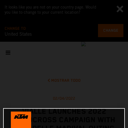
It looks like you are not on your country page. Would
you like to change to your current location?
CHANGE TO
CHANGE
United States
MOSTRAR TODO
02/04/2022
VIALLE LAUNCHES 2022
MOTOCROSS CAMPAIGN WITH