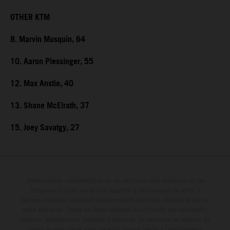
OTHER KTM
8. Marvin Musquin, 64
10. Aaron Plessinger, 55
12. Max Anstie, 40
13. Shane McElrath, 37
15. Joey Savatgy, 27
Determinadas características de los vehículos que aparecen en las
imágenes pueden variar con respecto a los modelos de serie, y
algunas imágenes muestran equipamiento opcional, disponible por un
coste adicional. Todos los datos relativos al contenido del suministro,
aspecto, prestaciones, medidas y pesos de los vehículos se ofrecen de
forma no vinculante y sin garantía alguna frente a confusiones o