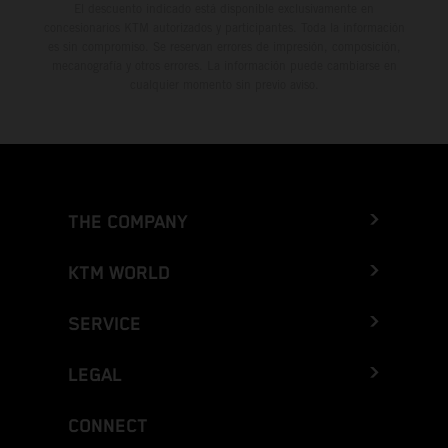
El descuento indicado está disponible exclusivamente en
concesionarios KTM autorizados y participantes. Toda la información
es sin compromiso. Se reservan errores de impresión, composición,
mecanografía y otros errores. La información puede cambiarse en
cualquier momento sin previo aviso.
THE COMPANY
KTM WORLD
SERVICE
LEGAL
CONNECT