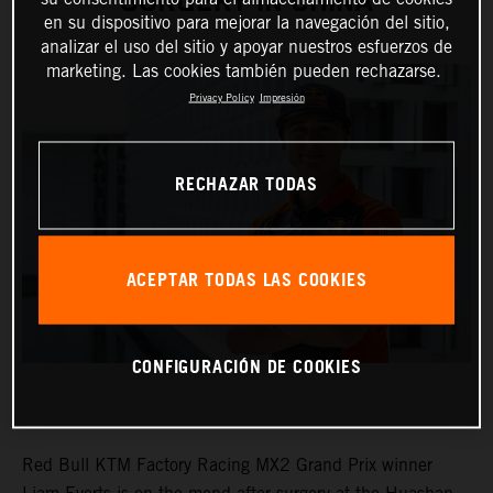
SURGERY IN CHINA
en su dispositivo para mejorar la navegación del sitio,
analizar el uso del sitio y apoyar nuestros esfuerzos de
marketing. Las cookies también pueden rechazarse.
Privacy Policy
Impresión
RECHAZAR TODAS
ACEPTAR TODAS LAS COOKIES
CONFIGURACIÓN DE COOKIES
Red Bull KTM Factory Racing MX2 Grand Prix winner