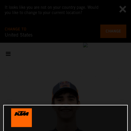
It looks like you are not on your country page. Would
you like to change to your current location?
CHANGE TO
CHANGE
United States