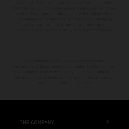
aviso previo. En el caso de superficies revestidas, puede haber
diferencias de color debido a las desviaciones habituales del proceso.
Los valores de consumo indicados se refieren al estado de serie apto
para carretera de los vehículos en el momento de la entrega de
fábrica. Las imágenes e ilustraciones de los modelos de enduro
muestran el estado de competición y no la versión homologada.
El descuento indicado está disponible exclusivamente en
concesionarios KTM autorizados y participantes. Toda la información
es sin compromiso. Se reservan errores de impresión, composición,
mecanografía y otros errores. La información puede cambiarse en
cualquier momento sin previo aviso.
THE COMPANY