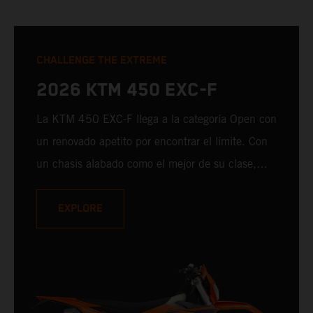
CHALLENGE THE EXTREME
2026 KTM 450 EXC-F
La KTM 450 EXC-F llega a la categoría Open con
un renovado apetito por encontrar el límite. Con
un chasis alabado como el mejor de su clase,
suspensiones de alta gama, carrocería probada
en competición y una ergonomía centrada en el
EXPLORE
piloto, por no mencionar uno de los motores de
450 cc más victoriosos de la categoría, la KTM
450 EXC-F está lista para salir siempre con la
vista puesta en el podio.