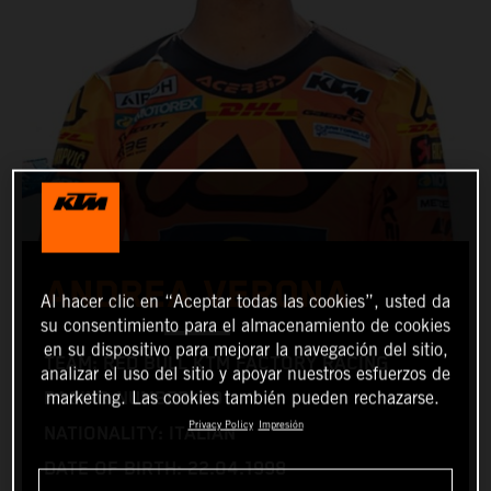
ANDREA VERONA
Al hacer clic en “Aceptar todas las cookies”, usted da
su consentimiento para el almacenamiento de cookies
en su dispositivo para mejorar la navegación del sitio,
TEAM: RED BULL KTM FACTORY RACING
analizar el uso del sitio y apoyar nuestros esfuerzos de
marketing. Las cookies también pueden rechazarse.
RACING NUMBER: 99
Privacy Policy
Impresión
NATIONALITY: ITALIAN
DATE OF BIRTH: 22.04.1998