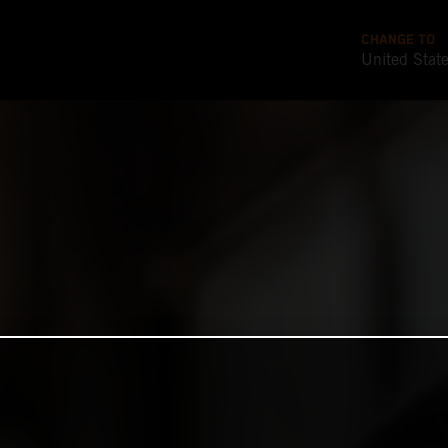
CHANGE TO
United Stat