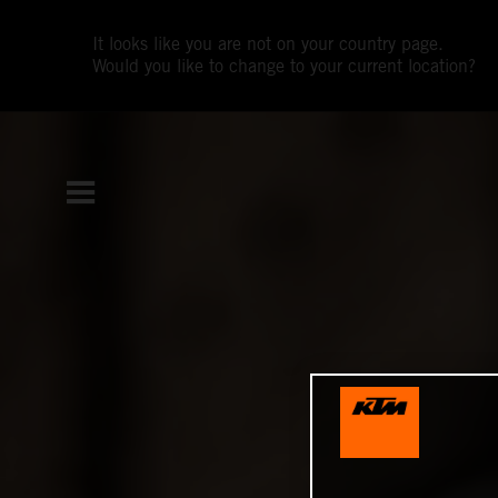
It looks like you are not on your country page.
Would you like to change to your current location?