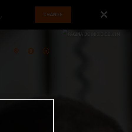
CHANGE
es