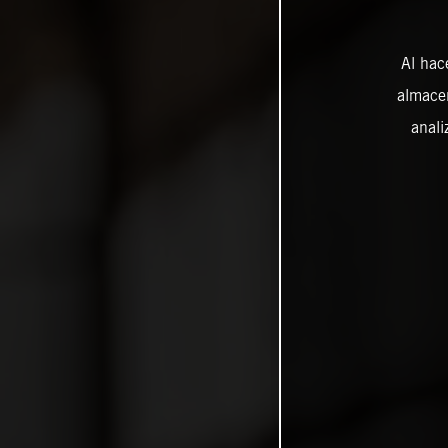
Al hac
almacen
anali