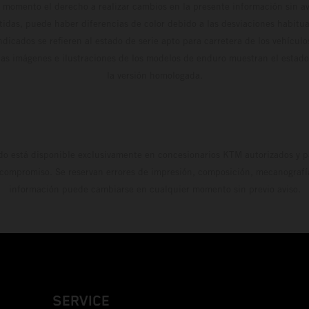
 momento el derecho a realizar cambios en la presente información sin avi
stidas, puede haber diferencias de color debido a las desviaciones habitua
dicados se refieren al estado de serie apto para carretera de los vehícul
Las imágenes e ilustraciones de los modelos de enduro muestran el estad
la versión homologada.
do está disponible exclusivamente en concesionarios KTM autorizados y pa
 compromiso. Se reservan errores de impresión, composición, mecanografía 
información puede cambiarse en cualquier momento sin previo aviso.
SERVICE