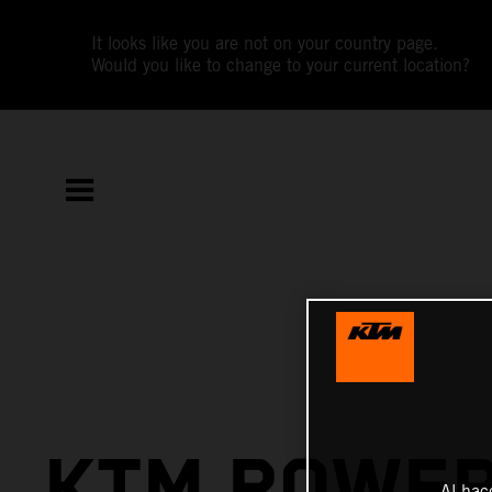
It looks like you are not on your country page.
Would you like to change to your current location?
KTM POWER
Al hac