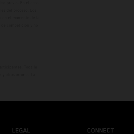
so previo. En el caso
les del proceso. Los
os en el momento de la
o de competición y no
rticipantes. Toda la
y otros errores. La
LEGAL
CONNECT