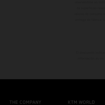
reservándose en todo
de superficies reve
valores de consumo in
entrega de fábrica. 
El descuento indica
información es sin
THE COMPANY
KTM WORLD