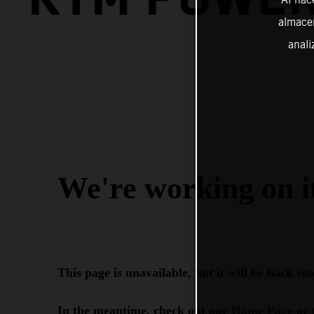
almacen
anali