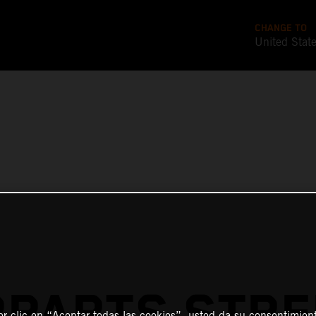
CHANGE TO
United Stat
PARTS STRE
er clic en “Aceptar todas las cookies”, usted da su consentimient