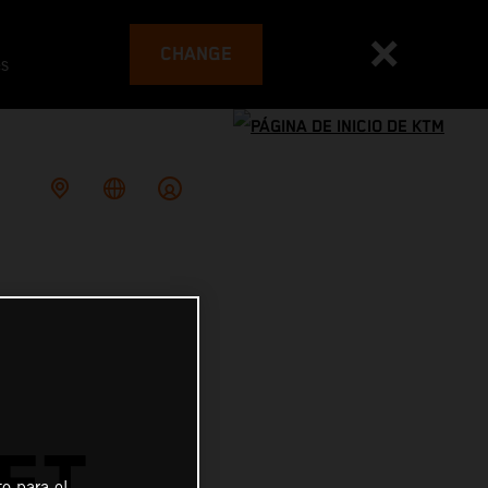
CHANGE
es
ET
o para el