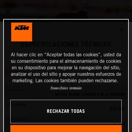
✕
ESPECIFICACIONES TÉCNICAS
Al hacer clic en “Aceptar todas las cookies”, usted da
2024 KTM RC 390
su consentimiento para el almacenamiento de cookies
en su dispositivo para mejorar la navegación del sitio,
MOTOR
analizar el uso del sitio y apoyar nuestros esfuerzos de
marketing. Las cookies también pueden rechazarse.
Privacy Policy
Impresión
Estructura
MOTOR MONOCILÍNDRICO DE 4 TIEMPOS
Cilindrada
373 CM³
RECHAZAR TODAS
Par máximo
37 NM