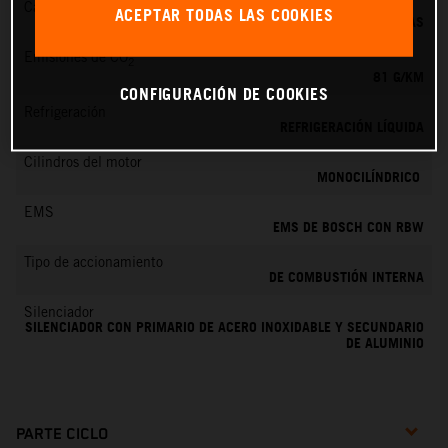
Cambio
ACEPTAR TODAS LAS COOKIES
6 MARCHAS
Emisiones de CO
2
81 G/KM
CONFIGURACIÓN DE COOKIES
Refrigeración
REFRIGERACIÓN LÍQUIDA
Cilindros del motor
MONOCILÍNDRICO
EMS
EMS DE BOSCH CON RBW
Tipo de accionamiento
DE COMBUSTIÓN INTERNA
Silenciador
SILENCIADOR CON PRIMARIO DE ACERO INOXIDABLE Y SECUNDARIO
DE ALUMINIO
PARTE CICLO