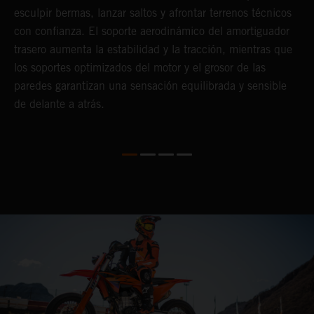
esculpir bermas, lanzar saltos y afrontar terrenos técnicos
d
con confianza. El soporte aerodinámico del amortiguador
s
trasero aumenta la estabilidad y la tracción, mientras que
r
los soportes optimizados del motor y el grosor de las
d
paredes garantizan una sensación equilibrada y sensible
p
de delante a atrás.
c
i
s