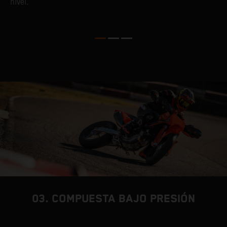
nivel.
Q
a
m
l
03. COMPUESTA BAJO PRESIÓN