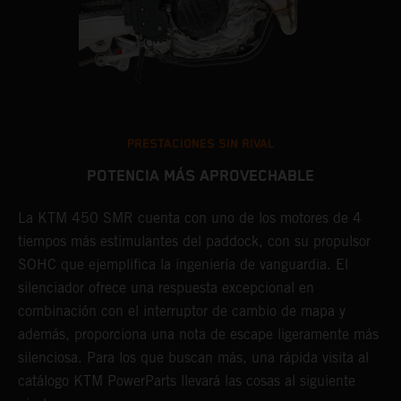
PRESTACIONES SIN RIVAL
POTENCIA MÁS APROVECHABLE
La KTM 450 SMR cuenta con uno de los motores de 4
C
tiempos más estimulantes del paddock, con su propulsor
t
SOHC que ejemplifica la ingeniería de vanguardia. El
c
silenciador ofrece una respuesta excepcional en
d
combinación con el interruptor de cambio de mapa y
l
además, proporciona una nota de escape ligeramente más
f
silenciosa. Para los que buscan más, una rápida visita al
t
el
catálogo KTM PowerParts llevará las cosas al siguiente
c
e