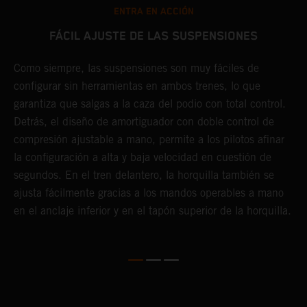
ENTRA EN ACCIÓN
FÁCIL AJUSTE DE LAS SUSPENSIONES
Como siempre, las suspensiones son muy fáciles de
D
configurar sin herramientas en ambos trenes, lo que
d
r
garantiza que salgas a la caza del podio con total control.
e
Detrás, el diseño de amortiguador con doble control de
d
compresión ajustable a mano, permite a los pilotos afinar
f
en
la configuración a alta y baja velocidad en cuestión de
s
segundos. En el tren delantero, la horquilla también se
i
e
ajusta fácilmente gracias a los mandos operables a mano
p
en el anclaje inferior y en el tapón superior de la horquilla.
d
f