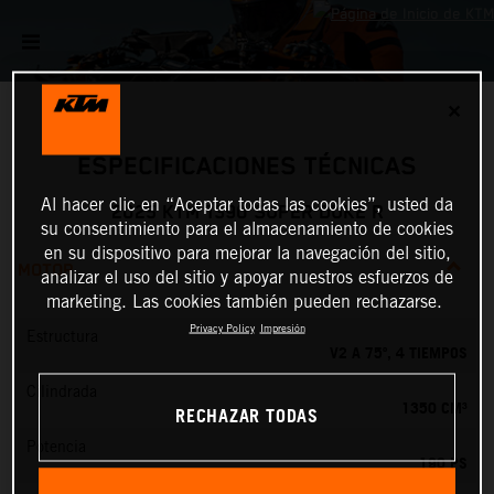
✕
ESPECIFICACIONES TÉCNICAS
Al hacer clic en “Aceptar todas las cookies”, usted da
2025 KTM 1390 SUPER DUKE R
su consentimiento para el almacenamiento de cookies
en su dispositivo para mejorar la navegación del sitio,
MOTOR
analizar el uso del sitio y apoyar nuestros esfuerzos de
marketing. Las cookies también pueden rechazarse.
Privacy Policy
Impresión
Estructura
V2 A 75º, 4 TIEMPOS
Cilindrada
1350 CM³
RECHAZAR TODAS
Potencia
190 PS