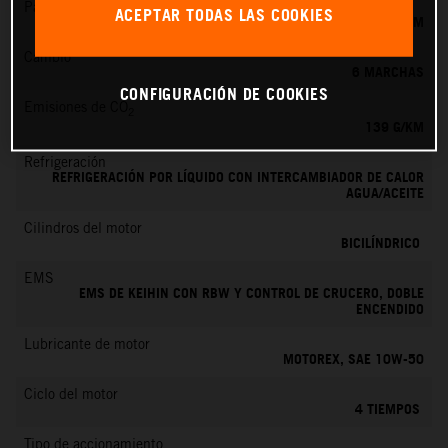
Par máximo
ACEPTAR TODAS LAS COOKIES
145 NM
Cambio
6 MARCHAS
CONFIGURACIÓN DE COOKIES
Emisiones de CO
2
139 G/KM
Refrigeración
REFRIGERACIÓN POR LÍQUIDO CON INTERCAMBIADOR DE CALOR
AGUA/ACEITE
Cilindros del motor
BICILÍNDRICO
EMS
EMS DE KEIHIN CON RBW Y CONTROL DE CRUCERO, DOBLE
ENCENDIDO
Lubricante de motor
MOTOREX, SAE 10W-50
Ciclo del motor
4 TIEMPOS
Tipo de accionamiento