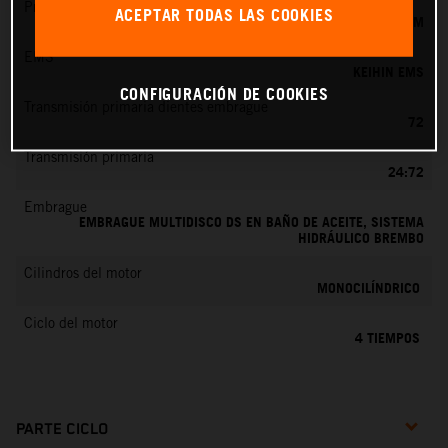
Preparación de la mezcla
ACEPTAR TODAS LAS COOKIES
KEIHIN EFI, TOBERA DE 44 MM
EMS
KEIHIN EMS
CONFIGURACIÓN DE COOKIES
Transmisión primaria dientes embrague
72
Transmisión primaria
24:72
Embrague
EMBRAGUE MULTIDISCO DS EN BAÑO DE ACEITE, SISTEMA
HIDRÁULICO BREMBO
Cilindros del motor
MONOCILÍNDRICO
Ciclo del motor
4 TIEMPOS
PARTE CICLO