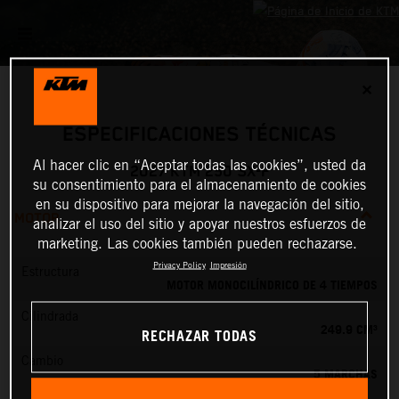
✕
ESPECIFICACIONES TÉCNICAS
Al hacer clic en “Aceptar todas las cookies”, usted da
2027 KTM 250 SX-F
su consentimiento para el almacenamiento de cookies
en su dispositivo para mejorar la navegación del sitio,
MOTOR
analizar el uso del sitio y apoyar nuestros esfuerzos de
marketing. Las cookies también pueden rechazarse.
Privacy Policy
Impresión
Estructura
MOTOR MONOCILÍNDRICO DE 4 TIEMPOS
Cilindrada
249.9 CM³
RECHAZAR TODAS
Cambio
5 MARCHAS