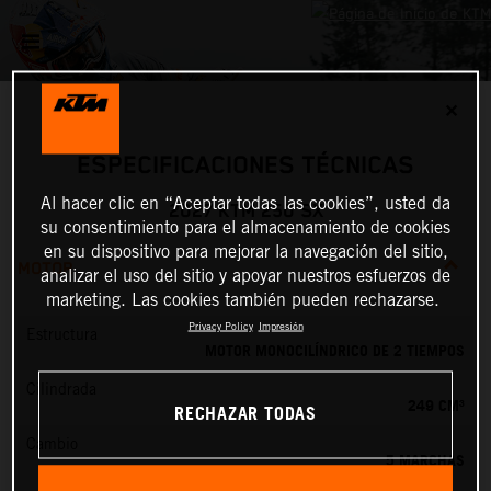
✕
ESPECIFICACIONES TÉCNICAS
Al hacer clic en “Aceptar todas las cookies”, usted da
2027 KTM 250 SX
su consentimiento para el almacenamiento de cookies
en su dispositivo para mejorar la navegación del sitio,
MOTOR
analizar el uso del sitio y apoyar nuestros esfuerzos de
marketing. Las cookies también pueden rechazarse.
Privacy Policy
Impresión
Estructura
MOTOR MONOCILÍNDRICO DE 2 TIEMPOS
Cilindrada
249 CM³
RECHAZAR TODAS
Cambio
5 MARCHAS