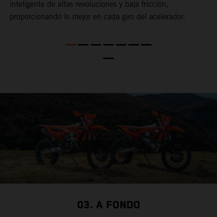
inteligente de altas revoluciones y baja fricción,
a
ás
proporcionando lo mejor en cada giro del acelerador.
c
e
te
i
c
t
c
03. A FONDO