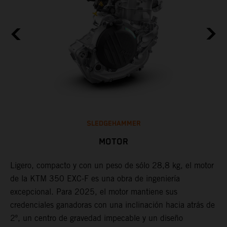
SLEDGEHAMMER
MOTOR
Ligero, compacto y con un peso de sólo 28,8 kg, el motor
L
de la KTM 350 EXC-F es una obra de ingeniería
u
excepcional. Para 2025, el motor mantiene sus
f
o
credenciales ganadoras con una inclinación hacia atrás de
f
a
2º, un centro de gravedad impecable y un diseño
e