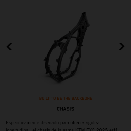
BUILT TO BE THE BACKBONE
CHASIS
Específicamente diseñado para ofrecer rigidez
U
longitudinal, el chasis de la gama KTM EXC 2025 está
t