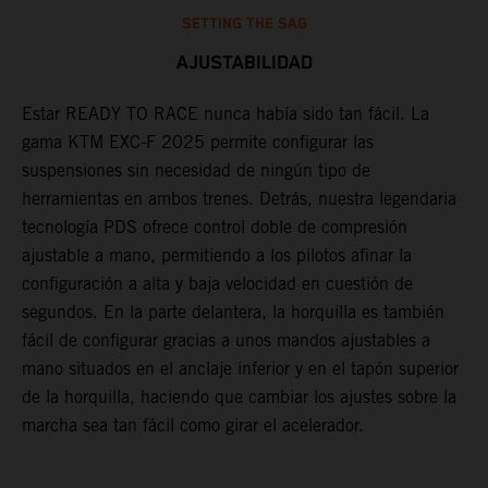
SETTING THE SAG
AJUSTABILIDAD
Estar READY TO RACE nunca había sido tan fácil. La
L
gama KTM EXC-F 2025 permite configurar las
m
suspensiones sin necesidad de ningún tipo de
p
herramientas en ambos trenes. Detrás, nuestra legendaria
t
tecnología PDS ofrece control doble de compresión
m
ajustable a mano, permitiendo a los pilotos afinar la
a
configuración a alta y baja velocidad en cuestión de
f
segundos. En la parte delantera, la horquilla es también
d
fácil de configurar gracias a unos mandos ajustables a
T
mano situados en el anclaje inferior y en el tapón superior
s
de la horquilla, haciendo que cambiar los ajustes sobre la
s
marcha sea tan fácil como girar el acelerador.
a
m